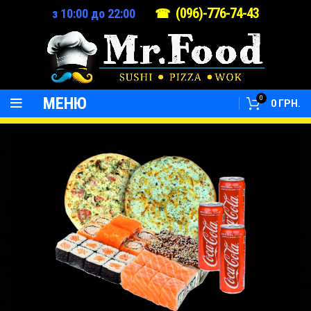
(096)-776-74-43
з 10:00 до 22:00
☎
МЕНЮ
0
0
ГРН.